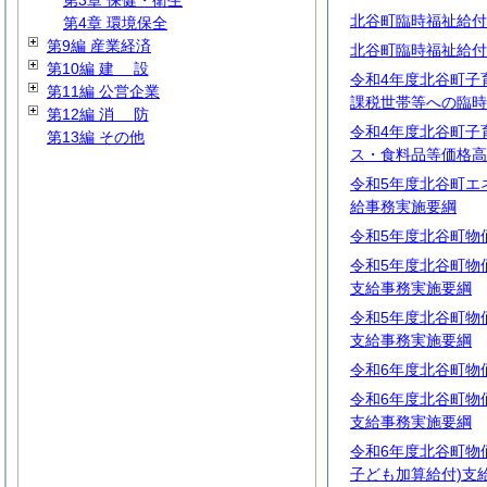
第3章 保健・衛生
北谷町臨時福祉給付
第4章 環境保全
第9編 産業経済
北谷町臨時福祉給付
第10編
建
設
令和4年度北谷町子
第11編 公営企業
課税世帯等への臨時
第12編
消
防
令和4年度北谷町子
第13編 その他
ス・食料品等価格高
令和5年度北谷町エ
給事務実施要綱
令和5年度北谷町物
令和5年度北谷町物
支給事務実施要綱
令和5年度北谷町物
支給事務実施要綱
令和6年度北谷町物
令和6年度北谷町物
支給事務実施要綱
令和6年度北谷町物
子ども加算給付)支