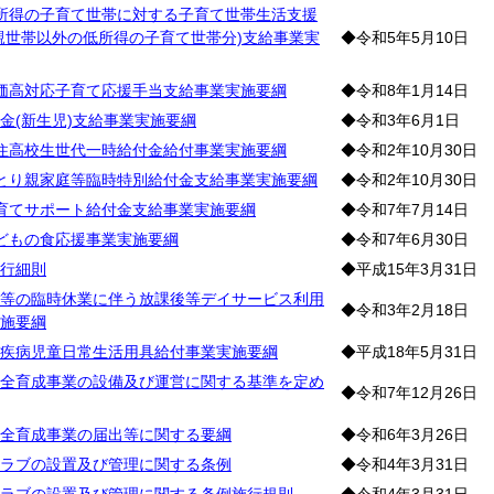
所得の子育て世帯に対する子育て世帯生活支援
親世帯以外の低所得の子育て世帯分)支給事業実
◆令和5年5月10日
価高対応子育て応援手当支給事業実施要綱
◆令和8年1月14日
金(新生児)支給事業実施要綱
◆令和3年6月1日
住高校生世代一時給付金給付事業実施要綱
◆令和2年10月30日
とり親家庭等臨時特別給付金支給事業実施要綱
◆令和2年10月30日
育てサポート給付金支給事業実施要綱
◆令和7年7月14日
どもの食応援事業実施要綱
◆令和7年6月30日
行細則
◆平成15年3月31日
等の臨時休業に伴う放課後等デイサービス利用
◆令和3年2月18日
施要綱
疾病児童日常生活用具給付事業実施要綱
◆平成18年5月31日
全育成事業の設備及び運営に関する基準を定め
◆令和7年12月26日
全育成事業の届出等に関する要綱
◆令和6年3月26日
ラブの設置及び管理に関する条例
◆令和4年3月31日