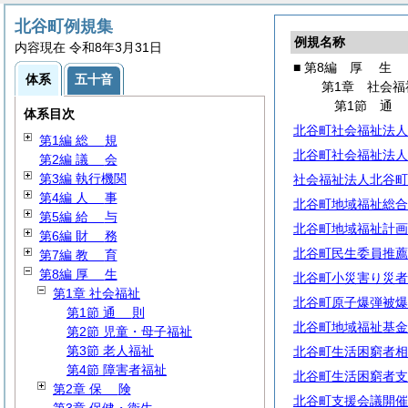
北谷町例規集
例規名称
内容現在 令和8年3月31日
■ 第8編
厚
生
体系
五十音
第1章 社会福
第1節
体系目次
北谷町社会福祉法人
第1編
総
規
北谷町社会福祉法人
第2編
議
会
第3編 執行機関
社会福祉法人北谷町
第4編
人
事
北谷町地域福祉総合
第5編
給
与
北谷町地域福祉計画
第6編
財
務
北谷町民生委員推薦
第7編
教
育
第8編
厚
生
北谷町小災害り災者
第1章 社会福祉
北谷町原子爆弾被爆
第1節
通
則
北谷町地域福祉基金
第2節 児童・母子福祉
第3節 老人福祉
北谷町生活困窮者相
第4節 障害者福祉
北谷町生活困窮者支
第2章
保
険
北谷町支援会議開催