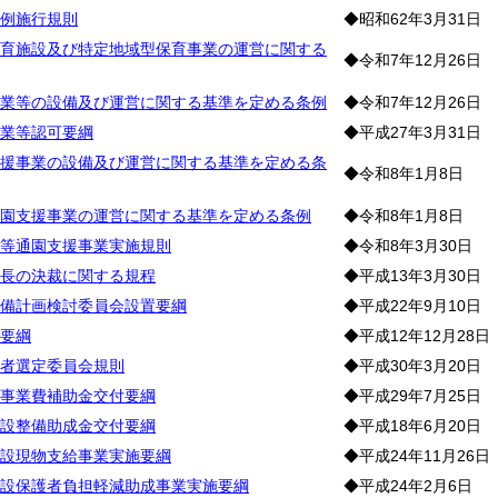
例施行規則
◆昭和62年3月31日
育施設及び特定地域型保育事業の運営に関する
◆令和7年12月26日
業等の設備及び運営に関する基準を定める条例
◆令和7年12月26日
業等認可要綱
◆平成27年3月31日
援事業の設備及び運営に関する基準を定める条
◆令和8年1月8日
園支援事業の運営に関する基準を定める条例
◆令和8年1月8日
等通園支援事業実施規則
◆令和8年3月30日
長の決裁に関する規程
◆平成13年3月30日
備計画検討委員会設置要綱
◆平成22年9月10日
要綱
◆平成12年12月28日
者選定委員会規則
◆平成30年3月20日
事業費補助金交付要綱
◆平成29年7月25日
設整備助成金交付要綱
◆平成18年6月20日
設現物支給事業実施要綱
◆平成24年11月26日
設保護者負担軽減助成事業実施要綱
◆平成24年2月6日