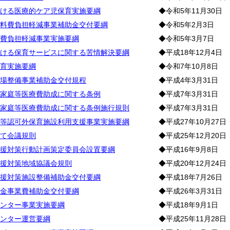
ける医療的ケア児保育実施要綱
◆令和5年11月30日
料費負担軽減事業補助金交付要綱
◆令和5年2月3日
費負担軽減事業実施要綱
◆令和5年3月7日
ける保育サービスに関する苦情解決要綱
◆平成18年12月4日
育実施要綱
◆令和7年10月8日
場整備事業補助金交付規程
◆平成4年3月31日
家庭等医療費助成に関する条例
◆平成7年3月31日
家庭等医療費助成に関する条例施行規則
◆平成7年3月31日
等認可外保育施設利用支援事業実施要綱
◆平成27年10月27日
て会議規則
◆平成25年12月20日
援対策行動計画策定委員会設置要綱
◆平成16年9月8日
援対策地域協議会規則
◆平成20年12月24日
援対策施設整備補助金交付要綱
◆平成18年7月26日
金事業費補助金交付要綱
◆平成26年3月31日
ンター事業実施要綱
◆平成18年9月1日
ンター運営要綱
◆平成25年11月28日