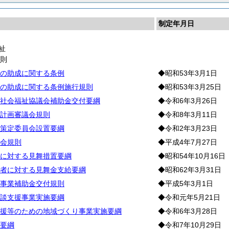
制定年月日
祉
通
則
の助成に関する条例
◆昭和53年3月1日
の助成に関する条例施行規則
◆昭和53年3月25日
社会福祉協議会補助金交付要綱
◆令和6年3月26日
計画審議会規則
◆令和8年3月11日
策定委員会設置要綱
◆令和2年3月23日
会規則
◆平成4年7月27日
に対する見舞措置要綱
◆昭和54年10月16日
者に対する見舞金支給要綱
◆昭和62年3月31日
事業補助金交付規則
◆平成5年3月1日
談支援事業実施要綱
◆令和元年5月21日
援等のための地域づくり事業実施要綱
◆令和6年3月28日
要綱
◆令和7年10月29日