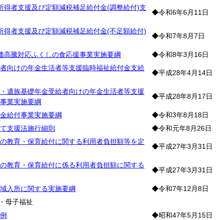
所得者支援及び定額減税補足給付金(調整給付)支
◆令和6年6月11日
所得者支援及び定額減税補足給付金(不足額給付)
◆令和7年8月7日
価高騰対応ふくしの食応援事業実施要綱
◆令和8年3月16日
者向けの年金生活者等支援臨時福祉給付金支給
◆平成28年4月14日
・遺族基礎年金受給者向けの年金生活者等支援
◆平成28年8月17日
事業実施要綱
金給付事業実施要綱
◆令和3年8月18日
て支援法施行細則
◆令和元年8月26日
の教育・保育給付に関する利用者負担額等を定
◆平成27年3月31日
の教育・保育給付に係る利用者負担額に関する
◆平成27年3月31日
域入所に関する実施要綱
◆令和7年12月8日
・母子福祉
例
◆昭和47年5月15日