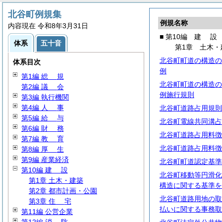
北谷町例規集
例規名称
内容現在 令和8年3月31日
■ 第10編
建
設
体系
五十音
第1章 土木・
北谷町町道の構造の
体系目次
例
第1編
総
規
北谷町町道の構造の
第2編
議
会
例施行規則
第3編 執行機関
第4編
人
事
北谷町道路占用規則
第5編
給
与
北谷町電線共同溝占
第6編
財
務
北谷町道路占用料徴
第7編
教
育
北谷町道路占用料徴
第8編
厚
生
第9編 産業経済
北谷町町道認定基準
第10編
建
設
北谷町移動等円滑化
第1章 土木・建築
構造に関する基準を
第2章 都市計画・公園
北谷町道路用地の取
第3章
住
宅
払いに関する事務取
第11編 公営企業