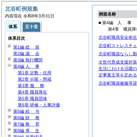
北谷町例規集
例規名称
内容現在 令和8年3月31日
■ 第4編
人
事
体系
五十音
第4章 職員厚
北谷町職員安全衛生
体系目次
北谷町ストレスチェ
第1編
総
規
第2編
議
会
北谷町職員ならし勤
第3編 執行機関
次世代育成支援対策
第4編
人
事
生活における活躍の
第1章 定数・任用
定事業主等を定める
第2章 分限・懲戒
北谷町職員被服等貸
第3章
服
務
第4章 職員厚生
第5章 職員団体
第6章 研修・人事評価
第5編
給
与
第6編
財
務
第7編
教
育
第8編
厚
生