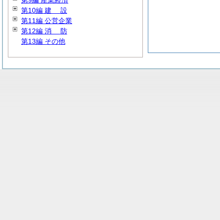
第9編 産業経済
第10編
建
設
第11編 公営企業
第12編
消
防
第13編 その他