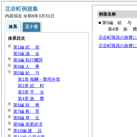
北谷町例規集
例規名称
内容現在 令和8年3月31日
■ 第5編
給
与
体系
五十音
第4章
旅
北谷町職員の旅費に
体系目次
北谷町職員の旅費に
第1編
総
規
第2編
議
会
第3編 執行機関
第4編
人
事
第5編
給
与
第1章 報酬・費用弁償
第2章
給
料
第3章
手
当
第4章
旅
費
第6編
財
務
第7編
教
育
第8編
厚
生
第9編 産業経済
第10編
建
設