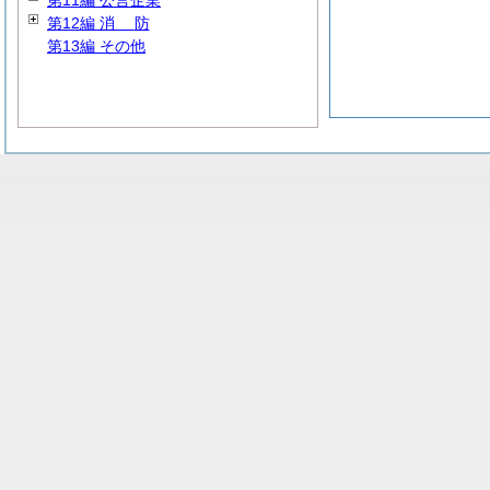
第11編 公営企業
第12編
消
防
第13編 その他