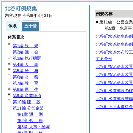
北谷町例規集
例規名称
内容現在 令和8年3月31日
■ 第11編 公営企業
体系
五十音
第5章 水道事
北谷町水道給水条例
体系目次
北谷町水道給水条例
第1編
総
規
第2編
議
会
北谷町水道の布設工
第3編 執行機関
する条例
第4編
人
事
北谷町指定給水装置
第5編
給
与
北谷町指定給水装置
第6編
財
務
北谷町指定給水装置
第7編
教
育
第8編
厚
生
北谷町水道施設の破
第9編 産業経済
北谷町水道施設整備
第10編
建
設
北谷町上下水道料金
第11編 公営企業
第1章
通
則
第2章
処
務
第3章 人事・給与