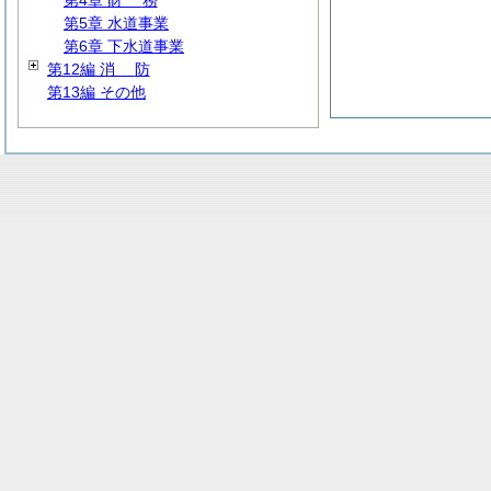
第4章
財
務
第5章 水道事業
第6章 下水道事業
第12編
消
防
第13編 その他