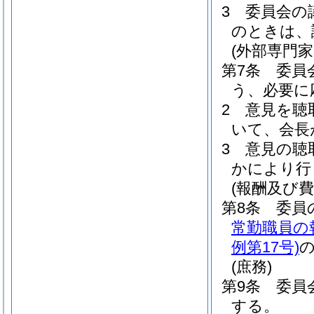
3
委員会の
のときは、
(外部専門家
第7条
委員
う、必要に
2
意見を聴
いて、会長
3
意見の聴
かにより行
(報酬及び費
第8条
委員
常勤職員の
例第17号)
(庶務)
第9条
委員
する。