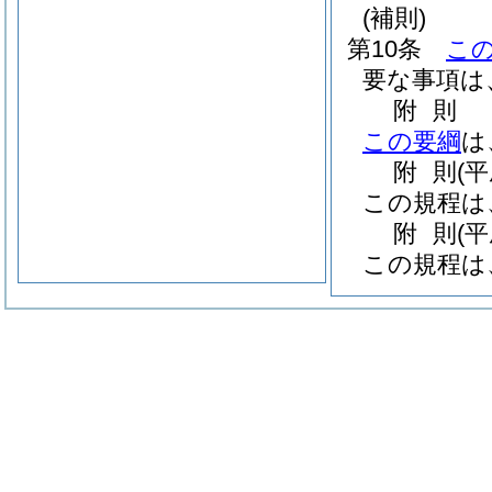
(補則)
第10条
こ
要な事項は
附
則
この要綱
は
附
則
(
この規程は
附
則
(
この規程は