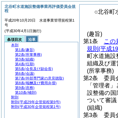
北谷町水道施設整備事業再評価委員会規
程
○北谷町
平成20年10月20日 水道事業管理規程第1
号
(平成30年4月1日施行)
(趣旨)
条項目次
沿革
第1条
この
本則
規則
(平成1
第1条
(趣旨)
第2条
(所掌事務)
町水道施設
第3条
(組織)
組織及び運
第4条
(任期)
第5条
(会長及び副会長)
(所掌事務)
第6条
(会議)
第2条
委員
第7条
(外部専門家の意見聴取)
第8条
(報酬及び費用弁償)
「管理者」
第9条
(庶務)
設整備の国
第10条
(補則)
附則
ついて審議
附則
(平成29年企管規程第9号)
(組織)
附則
(平成30年企管規程第1号)
第3条
委員