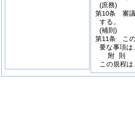
(庶務)
第10条
審
する。
(補則)
第11条
こ
要な事項は
附
則
この規程は