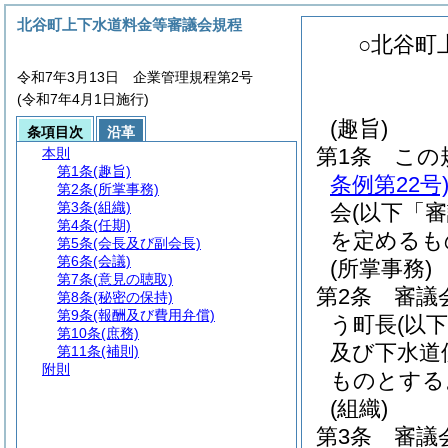
北谷町上下水道料金等審議会規程
○北谷町
令和7年3月13日 企業管理規程第2号
(令和7年4月1日施行)
(趣旨)
条項目次
沿革
第1条
この
本則
第1条
(趣旨)
条例第22号
第2条
(所掌事務)
第3条
(組織)
会
(以下「
第4条
(任期)
を定めるも
第5条
(会長及び副会長)
第6条
(会議)
(所掌事務)
第7条
(意見の聴取)
第2条
審議
第8条
(秘密の保持)
第9条
(報酬及び費用弁償)
う町長
(以
第10条
(庶務)
及び下水道
第11条
(補則)
附則
ものとする
(組織)
第3条
審議