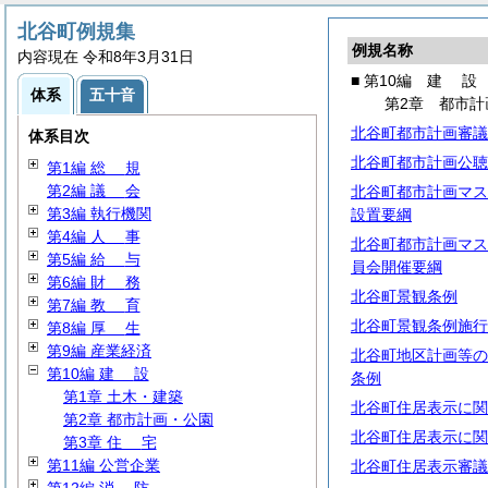
北谷町例規集
例規名称
内容現在 令和8年3月31日
■ 第10編
建
設
体系
五十音
第2章 都市計
北谷町都市計画審議
体系目次
北谷町都市計画公聴
第1編
総
規
第2編
議
会
北谷町都市計画マス
第3編 執行機関
設置要綱
第4編
人
事
北谷町都市計画マス
第5編
給
与
員会開催要綱
第6編
財
務
北谷町景観条例
第7編
教
育
北谷町景観条例施行
第8編
厚
生
第9編 産業経済
北谷町地区計画等の
第10編
建
設
条例
第1章 土木・建築
北谷町住居表示に関
第2章 都市計画・公園
北谷町住居表示に関
第3章
住
宅
第11編 公営企業
北谷町住居表示審議