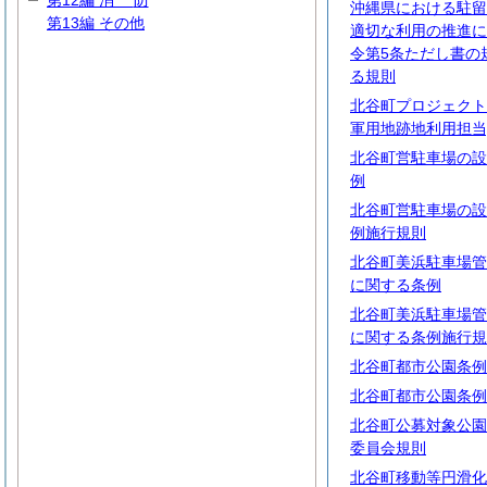
第12編
消
防
沖縄県における駐留
第13編 その他
適切な利用の推進に
令第5条ただし書の
る規則
北谷町プロジェクト
軍用地跡地利用担当
北谷町営駐車場の設
例
北谷町営駐車場の設
例施行規則
北谷町美浜駐車場管
に関する条例
北谷町美浜駐車場管
に関する条例施行規
北谷町都市公園条例
北谷町都市公園条例
北谷町公募対象公園
委員会規則
北谷町移動等円滑化