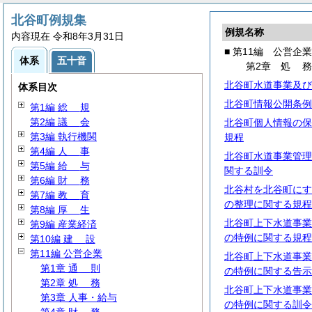
北谷町例規集
例規名称
内容現在 令和8年3月31日
■ 第11編 公営企業
体系
五十音
第2章
処
北谷町水道事業及び
体系目次
北谷町情報公開条例
第1編
総
規
第2編
議
会
北谷町個人情報の保
第3編 執行機関
規程
第4編
人
事
北谷町水道事業管理
第5編
給
与
関する訓令
第6編
財
務
北谷村を北谷町にす
第7編
教
育
の整理に関する規程
第8編
厚
生
北谷町上下水道事業
第9編 産業経済
の特例に関する規程
第10編
建
設
第11編 公営企業
北谷町上下水道事業
第1章
通
則
の特例に関する告示
第2章
処
務
北谷町上下水道事業
第3章 人事・給与
の特例に関する訓令