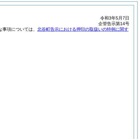
令和3年5月7日
企管告示第14号
な事項については、
北谷町告示における押印の取扱いの特例に関す