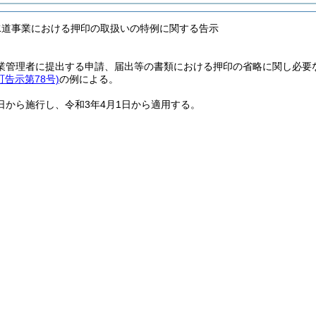
水道事業における押印の取扱いの特例に関する告示
業管理者に提出する申請、届出等の書類における押印の省略に関し必要
町告示第78号)
の例による。
日から施行し、令和3年4月1日から適用する。