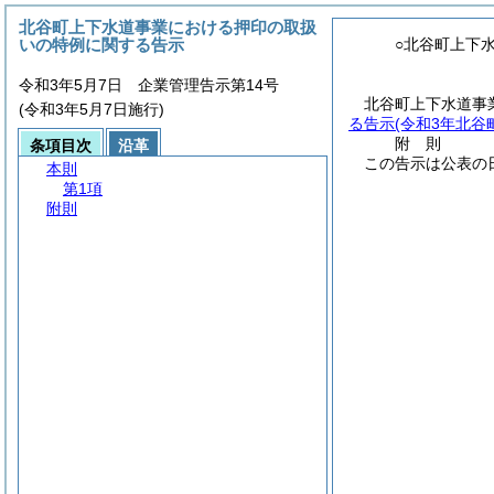
北谷町上下水道事業における押印の取扱
いの特例に関する告示
○北谷町上下
令和3年5月7日 企業管理告示第14号
北谷町上下水道事
(令和3年5月7日施行)
る告示
(令和3年北谷
附
則
条項目次
沿革
この告示は公表の
本則
第1項
附則