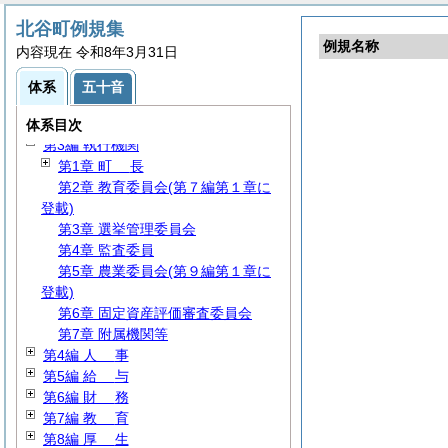
北谷町例規集
例規名称
内容現在 令和8年3月31日
体系
五十音
第1編
総
規
第2編
議
会
体系目次
第3編 執行機関
第1章
町
長
第2章 教育委員会(第７編第１章に
登載)
第3章 選挙管理委員会
第4章 監査委員
第5章 農業委員会(第９編第１章に
登載)
第6章 固定資産評価審査委員会
第7章 附属機関等
第4編
人
事
第5編
給
与
第6編
財
務
第7編
教
育
第8編
厚
生