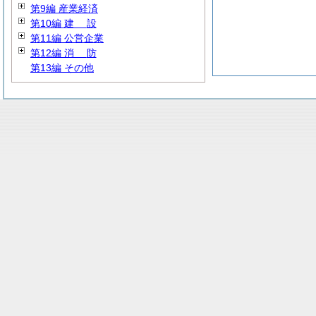
第9編 産業経済
第10編
建
設
第11編 公営企業
第12編
消
防
第13編 その他