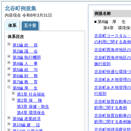
北谷町例規集
例規名称
内容現在 令和8年3月31日
■ 第8編
厚
生
体系
五十音
第4章 環境保
北谷町コースタル・
体系目次
の利用に関する条例
第1編
総
規
北谷町西海岸地区の
第2編
議
会
第3編 執行機関
北谷町西海岸地区の
第4編
人
事
施行規則
第5編
給
与
北谷町快適な環境づ
第6編
財
務
北谷町あき地管理の
第7編
教
育
北谷町あき地管理の
第8編
厚
生
行規則
第1章 社会福祉
第2章
保
険
北谷町放置自動車の
第3章 保健・衛生
処理に関する条例
第4章 環境保全
北谷町放置自動車の
第9編 産業経済
処理に関する条例施
第10編
建
設
北谷町地球温暖化防