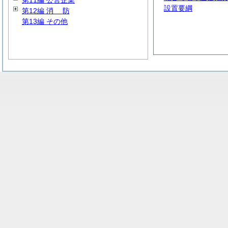
第11編 公営企業
設置要綱
第12編
消
防
第13編 その他