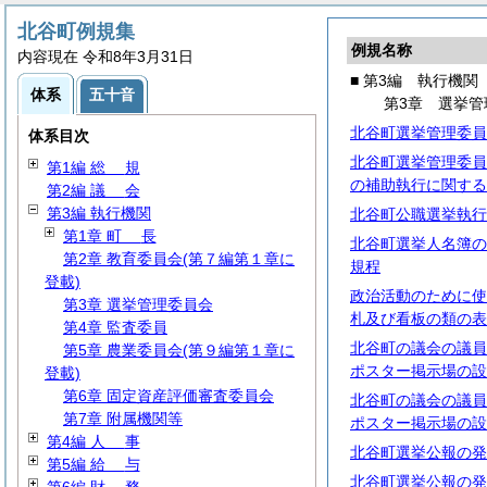
北谷町例規集
例規名称
内容現在 令和8年3月31日
■ 第3編 執行機関
体系
五十音
第3章 選挙管
北谷町選挙管理委員
体系目次
北谷町選挙管理委員
第1編
総
規
の補助執行に関する
第2編
議
会
第3編 執行機関
北谷町公職選挙執行
第1章
町
長
北谷町選挙人名簿の
第2章 教育委員会(第７編第１章に
規程
登載)
政治活動のために使
第3章 選挙管理委員会
札及び看板の類の表
第4章 監査委員
北谷町の議会の議員
第5章 農業委員会(第９編第１章に
ポスター掲示場の設
登載)
第6章 固定資産評価審査委員会
北谷町の議会の議員
第7章 附属機関等
ポスター掲示場の設
第4編
人
事
北谷町選挙公報の発
第5編
給
与
北谷町選挙公報の発