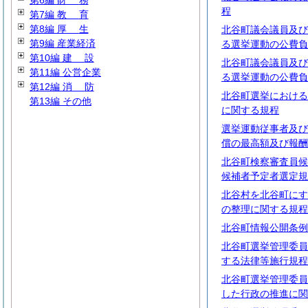
第6編
財
務
程
第7編
教
育
第8編
厚
生
北谷町議会議員及び
第9編 産業経済
る選挙運動の公費負
第10編
建
設
北谷町議会議員及び
第11編 公営企業
る選挙運動の公費負
第12編
消
防
北谷町選挙における
第13編 その他
に関する規程
選挙運動従事者及び
償の最高額及び報酬
北谷町検察審査員候
候補者予定者選定規
北谷村を北谷町にす
の整理に関する規程
北谷町情報公開条例
北谷町選挙管理委員
する法律等施行規程
北谷町選挙管理委員
した行政の推進に関