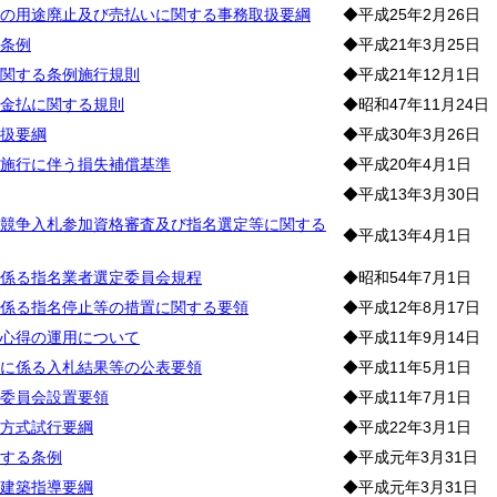
の用途廃止及び売払いに関する事務取扱要綱
◆平成25年2月26日
条例
◆平成21年3月25日
関する条例施行規則
◆平成21年12月1日
金払に関する規則
◆昭和47年11月24日
扱要綱
◆平成30年3月26日
施行に伴う損失補償基準
◆平成20年4月1日
◆平成13年3月30日
競争入札参加資格審査及び指名選定等に関する
◆平成13年4月1日
係る指名業者選定委員会規程
◆昭和54年7月1日
係る指名停止等の措置に関する要領
◆平成12年8月17日
心得の運用について
◆平成11年9月14日
に係る入札結果等の公表要領
◆平成11年5月1日
委員会設置要領
◆平成11年7月1日
方式試行要綱
◆平成22年3月1日
する条例
◆平成元年3月31日
建築指導要綱
◆平成元年3月31日