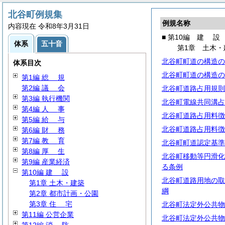
北谷町例規集
例規名称
内容現在 令和8年3月31日
■ 第10編
建
設
体系
五十音
第1章 土木・
北谷町町道の構造の
体系目次
北谷町町道の構造の
第1編
総
規
第2編
議
会
北谷町道路占用規則
第3編 執行機関
北谷町電線共同溝占
第4編
人
事
北谷町道路占用料徴
第5編
給
与
北谷町道路占用料徴
第6編
財
務
第7編
教
育
北谷町町道認定基準
第8編
厚
生
北谷町移動等円滑化
第9編 産業経済
る条例
第10編
建
設
北谷町道路用地の取
第1章 土木・建築
綱
第2章 都市計画・公園
第3章
住
宅
北谷町法定外公共物
第11編 公営企業
北谷町法定外公共物