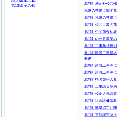
第12編
消
防
北谷町法定外公共物
第13編 その他
私道の整備に関する
北谷町私道の整備に
北谷町公共工事の前
北谷町中間前金払取
北谷町の公共事業の
北谷町工事執行規則
北谷町建設工事指名
要綱
北谷町建設工事等に
北谷町建設工事等に
北谷町指名競争入札
北谷町工事請負契約
北谷町公正入札調査
北谷町総合評価落札
北谷町建築協定に関
北谷町電波障害防止