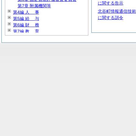
に関する告示
第7章 附属機関等
北谷町情報通信技術
第4編
人
事
に関する訓令
第5編
給
与
第6編
財
務
第7編
教
育
第8編
厚
生
第9編 産業経済
第10編
建
設
第11編 公営企業
第12編
消
防
第13編 その他