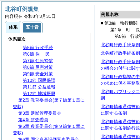
第2編
議
会
第3編 執行機関
北谷町例規集
例規名称
第1章
町
長
内容現在 令和8年3月31日
第1節 事務分掌
■ 第3編 執行機関
体系
五十音
第2節 代理・代決等
第1章
町
第3節 文書・公印
第5節 行政
体系目次
第4節 情報の公開・保護等
北谷町行政手続条例
第5節 行政手続
北谷町行政手続条例
第6節
住
民
第7節 住民補償
北谷町行政手続条例
第8節 災害対策
の機会の付与に関す
第9節 安全対策
北谷町行政指導の中
第10節 国民保護
の求めに係る事務取
第11節 公益通報
北谷町パブリックコ
第12節 地域振興
綱
第2章 教育委員会(第７編第１章に
登載)
北谷町情報通信技術
第3章 選挙管理委員会
に関する条例
第4章 監査委員
北谷町情報通信技術
第5章 農業委員会(第９編第１章に
に関する条例施行規
登載)
北谷町情報通信技術
第6章 固定資産評価審査委員会