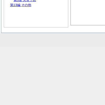
第3章 火災予防
第13編 その他