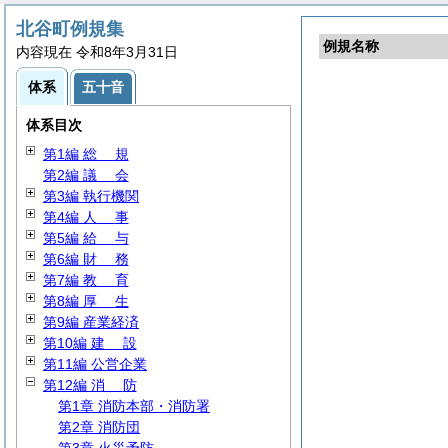
北谷町例規集
例規名称
内容現在 令和8年3月31日
体系
五十音
体系目次
第1編
総
規
第2編
議
会
第3編 執行機関
第4編
人
事
第5編
給
与
第6編
財
務
第7編
教
育
第8編
厚
生
第9編 産業経済
第10編
建
設
第11編 公営企業
第12編
消
防
第1章 消防本部・消防署
第2章 消防団