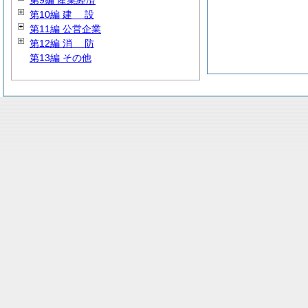
第9編 産業経済
第10編
建
設
第11編 公営企業
第12編
消
防
第13編 その他