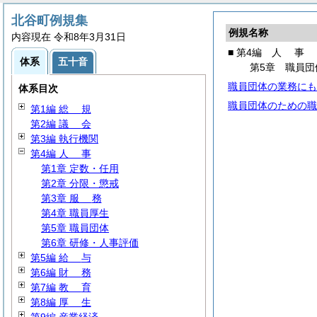
北谷町例規集
例規名称
内容現在 令和8年3月31日
■ 第4編
人
事
体系
五十音
第5章 職員団
職員団体の業務にも
体系目次
職員団体のための職
第1編
総
規
第2編
議
会
第3編 執行機関
第4編
人
事
第1章 定数・任用
第2章 分限・懲戒
第3章
服
務
第4章 職員厚生
第5章 職員団体
第6章 研修・人事評価
第5編
給
与
第6編
財
務
第7編
教
育
第8編
厚
生