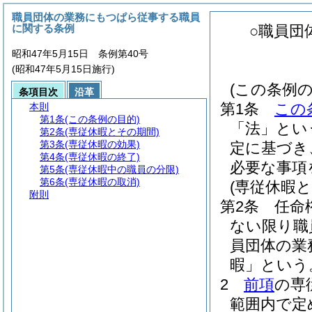
職員団体の業務にもつぱら従事する職員
に関する条例
○職員団
昭和47年5月15日 条例第40号
(昭和47年5月15日施行)
(この条例の
条項目次
沿革
第1条
この
本則
第1条
(この条例の目的)
「法」とい
第2条
(専従休暇とその期間)
第3条
(専従休暇の効果)
定に基づき
第4条
(専従休暇の終了)
必要な事項
第5条
(専従休暇中の職員の分限)
第6条
(専従休暇の取消)
(専従休暇と
附則
第2条
任命
ない限り職
員団体の業
暇」という
2
前項
の専
範囲内で定