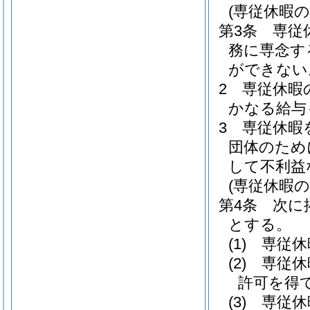
(専従休暇の
第3条
専従
務に専念す
ができない
2
専従休暇
かなる給与
3
専従休暇
団体のため
して不利益
(専従休暇の
第4条
次に
とする。
(1)
専従休
(2)
専従休
許可を得
(3)
専従休