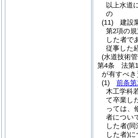
以上水道
の
(11)
建設
第2項の
した者で
従事した
(水道技術管
第4条
法第
が有すべき
(1)
前条第
木工学科
て卒業し
っては、
者につい
した者
(
した者)
に