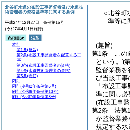
北谷町水道の布設工事監督者及び水道技
術管理者の資格基準等に関する条例
○北谷町
準等に
平成24年12月27日 条例第15号
(令和7年4月1日施行)
条項目次
沿革
(趣旨)
本則
第1条
(趣旨)
第1条
この
第2条
(布設工事監督者を配置する工
事)
という。)
第3条
(布設工事監督者の資格)
監督業務を
第4条
(水道技術管理者の資格)
第5条
(委任)
び当該工事
附則
「布設工事
附則
(令和2年条例第6号)
附則
(令和6年条例第13号)
準に関し必
附則
(令和7年条例第8号)
(布設工事
第2条
法第
が監督業務
規定する水