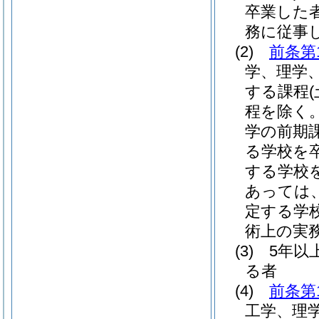
卒業した
務に従事
(2)
前条第
学、理学
する課程
程を除く。
学の前期
る学校を
する学校
あっては
定する学
術上の実
(3)
5年以
る者
(4)
前条第
工学、理