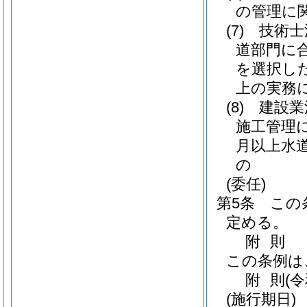
の管理に
(7)
技術士
道部門に
を選択し
上の実務
(8)
建設業
施工管理
月以上水
の
(委任)
第5条
この
定める。
附
則
この条例は
附
則
(
(施行期日)