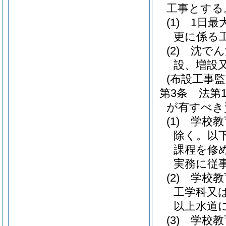
工事とする
(1)
1日最
更に係る
(2)
沈でん
設、増設
(布設工事監
第3条
法第
が有すべき
(1)
学校教
除く。以下
課程を修
実務に従
(2)
学校教
工学科又
以上水道
(3)
学校教