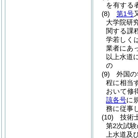
を有する
(8)
第1号
大学院研
関する課
学若しく
業者にあ
以上水道
の
(9)
外国の
程に相当
おいて修
該各号
に
務に従事
(10)
技術
第2次試
上水道及