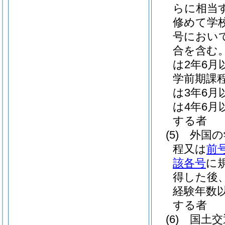
らに相当
修めて学
号におい
合を含む。
は2年6月
学前期課
は3年6月
は4年6
する者
(5)
外国の
程又は
前
該各号
に
得した後
経験年数
する者
(6)
国土交