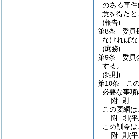
のある事件
意を得たと
(報告)
第8条
委員
なければな
(庶務)
第9条
委員
する。
(雑則)
第10条
こ
必要な事項
附
則
この要綱は
附
則
(
この訓令は
附
則
(