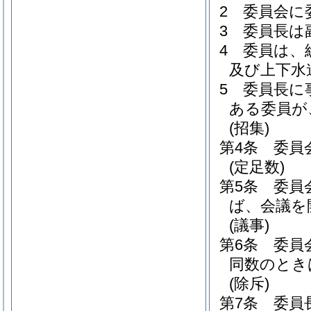
2
委員会に
3
委員長は
4
委員は、
及び上下水
5
委員長に
ある委員が
(招集)
第4条
委員
(定足数)
第5条
委員
ば、会議を
(議事)
第6条
委員
同数のとき
(除斥)
第7条
委員