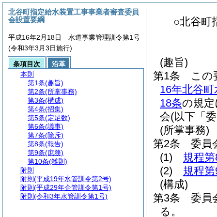
北谷町指定給水装置工事事業者審査委員
会設置要綱
○北谷町
平成16年2月18日 水道事業管理訓令第1号
(令和3年3月3日施行)
(趣旨)
条項目次
沿革
第1条
この
本則
第1条
(趣旨)
16年北谷
第2条
(所掌事務)
第3条
(構成)
18条
の規定
第4条
(招集)
会
(以下「
第5条
(定足数)
第6条
(議事)
(所掌事務)
第7条
(除斥)
第2条
委員
第8条
(報告)
第9条
(庶務)
(1)
規程第
第10条
(雑則)
(2)
規程第
附則
附則
(平成19年水管訓令第2号)
(構成)
附則
(平成29年企管訓令第1号)
第3条
委員
附則
(令和3年水管訓令第1号)
る。