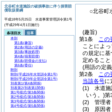
北谷町水道施設の破損事故に伴う損害賠
償取扱要綱
○北谷町
平成18年5月25日 水道事業管理訓令第1号
(平成29年4月1日施行)
(趣旨)
条項目次
沿革
第1条
この
本則
第1条
(趣旨)
ことによっ
第2条
(用語の定義)
第3条
(事故処理)
の規定に基
第4条
(損害賠償)
定めること
第5条
(賠償金の支払)
第6条
(委任)
(用語の定義
附則
第2条
この
附則
(平成26年水管訓令第1号)
附則
(平成29年企管訓令第1号)
当該各号
に
別表第1
(第4条関係)
(1)
水道施
別表第2
(別表第1関係)
第1号様式
(第3条関係)
いう。)
第
第2号様式
(第3条関係)
(2)
管理者
第3号様式
(第5条関係)
第4号様式
(第5条関係)
(3)
原因者