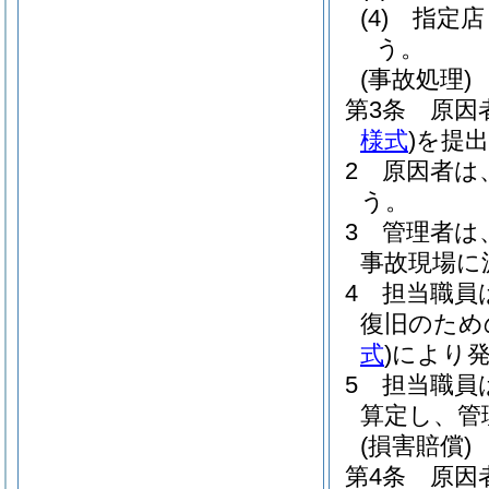
(4)
指定店
う。
(事故処理)
第3条
原因
様式
)
を提
2
原因者は
う。
3
管理者は
事故現場に
4
担当職員
復旧のため
式
)
により
5
担当職員
算定し、管
(損害賠償)
第4条
原因