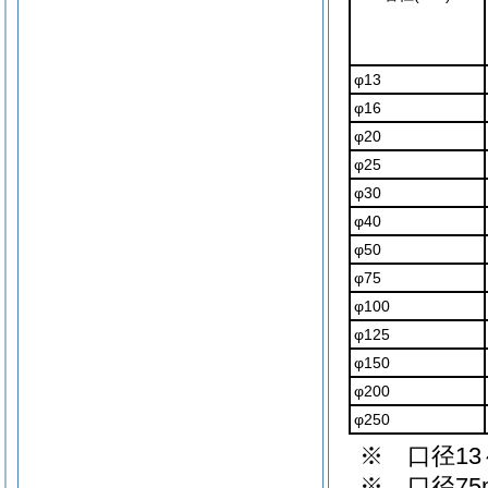
φ13
φ16
φ20
φ25
φ30
φ40
φ50
φ75
φ100
φ125
φ150
φ200
φ250
※ 口径1
※ 口径7