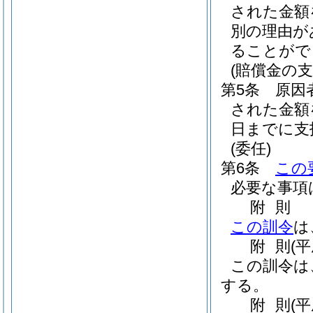
された金額
別の理由が
ることがで
(賠償金の支
第5条
原因
された金額
日までに支
(委任)
第6条
この
必要な事項
附
則
この訓令
は
附
則
(
この訓令は
する。
附
則
(