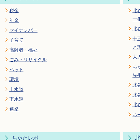
税金
北
一
年金
北
マイナンバー
十
子育て
と
高齢者・福祉
大
ごみ・リサイクル
ち
ペット
先
環境
北
上水道
北
下水道
北
選挙
ち
ちゃたレポ