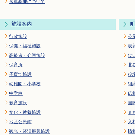
米軍基地について
施設案内
行政施設
公
保健・福祉施設
表
高齢者・介護施設
は
保育所
北
子育て施設
役
幼稚園・小学校
組
中学校
広
教育施設
国
文化・教養施設
ま
地区公民館
入
観光・経済振興施設
情