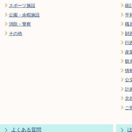
スポーツ施設
統
公園・余暇施設
平
消防・警察
職
その他
財
行
産
観
情
公
計
北
ご
よくある質問