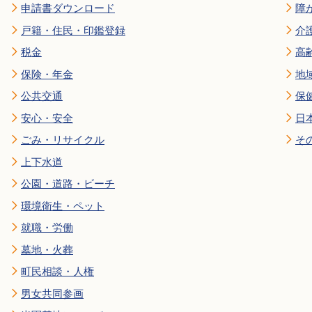
申請書ダウンロード
障
戸籍・住民・印鑑登録
介
税金
高
保険・年金
地
公共交通
保
安心・安全
日
ごみ・リサイクル
そ
上下水道
公園・道路・ビーチ
環境衛生・ペット
就職・労働
墓地・火葬
町民相談・人権
男女共同参画