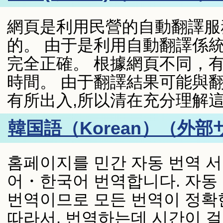
網頁是利用民營的自動翻譯服
的。 由于是利用自動翻譯係
完全正確。 根據網頁不同，
時間。 由于翻譯結果可能與
有所出入,所以清在充分理解
韓国語（Korean）（外
홈페이지를 민간 자동 번역 
어・한국어 번역합니다. 자동
번역이므로 모든 번역이 정확
따라서, 번역하는데 시간이 걸