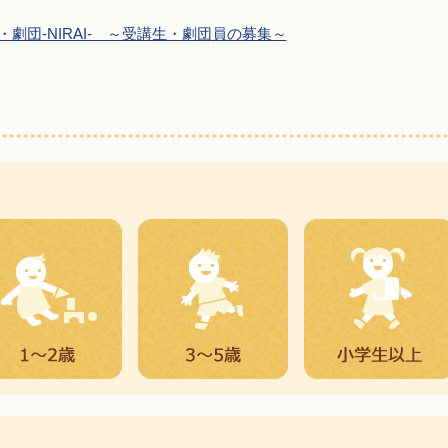
劇団-NIRAI- ～受講生・劇団員の募集～