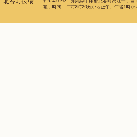
北谷町役場
〒904-0192 沖縄県中頭郡北谷町桑江一丁目1番1
開庁時間 午前8時30分から正午、午後1時から