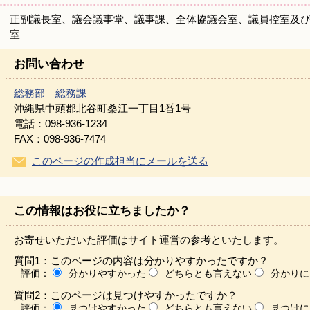
正副議長室、議会議事堂、議事課、全体協議会室、議員控室及び
室
お問い合わせ
総務部 総務課
沖縄県中頭郡北谷町桑江一丁目1番1号
電話：098-936-1234
FAX：098-936-7474
このページの作成担当にメールを送る
この情報はお役に立ちましたか？
お寄せいただいた評価はサイト運営の参考といたします。
質問1：このページの内容は分かりやすかったですか？
評価：
分かりやすかった
どちらとも言えない
分かりに
質問2：このページは見つけやすかったですか？
評価：
見つけやすかった
どちらとも言えない
見つけに