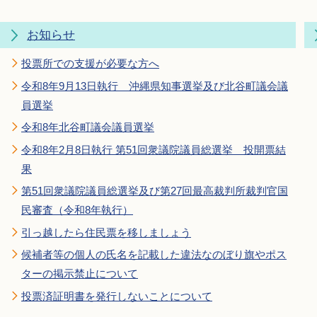
お知らせ
投票所での支援が必要な方へ
令和8年9月13日執行 沖縄県知事選挙及び北谷町議会議
員選挙
令和8年北谷町議会議員選挙
令和8年2月8日執行 第51回衆議院議員総選挙 投開票結
果
第51回衆議院議員総選挙及び第27回最高裁判所裁判官国
民審査（令和8年執行）
引っ越したら住民票を移しましょう
候補者等の個人の氏名を記載した違法なのぼり旗やポス
ターの掲示禁止について
投票済証明書を発行しないことについて