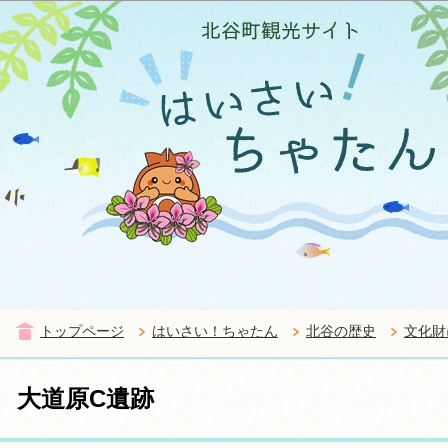
この
トップページ
はいさい！ちゃたん
北谷の歴史
文化財
大道原C遺跡