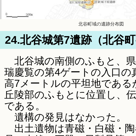
北谷町域の遺跡分布図
24.北谷城第7遺跡（北谷
北谷城の南側のふもと、県道
瑞慶覧の第4ゲートの入口の
高7メートルの平坦地である
丘陵部のふもとに位置し、
である。
遺構の発見はなかった。
出土遺物は青磁・白磁・陶