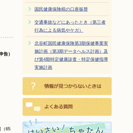
国民健康保険税の口座振替
交通事故などにあったとき（第三者
行為による病気やケガ）
北谷町国民健康保険第3期保健事業実
施計画（第3期データヘルス計画）及
申告）
び第4期特定健康診査・特定保健指導
実施計画
（65