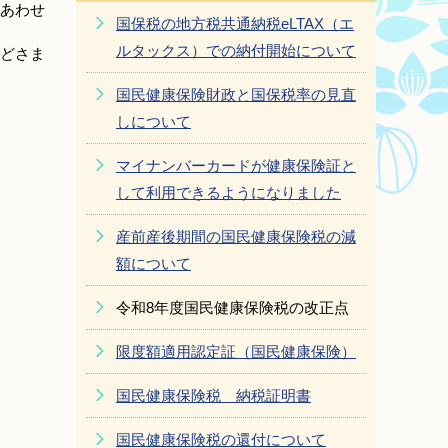
あわせ
国保税の地方税共通納税eLTAX（エ
ルタックス）での納付開始について
どさま
国民健康保険財政と国保税率の見直
しについて
マイナンバーカードが健康保険証と
して利用できるようになりました
産前産後期間の国民健康保険税の減
額について
令和8年度国民健康保険税の改正点
限度額適用認定証（国民健康保険）
国民健康保険税 納税証明書
国民健康保険税の還付について