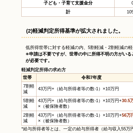
子ども・子育て支援金分
計
1
(2)軽減判定所得基準が拡大されました。
低所得世帯に対する軽減の内、5割軽減・2割軽減の
※申請は不要ですが、世帯の中に所得不明の方がいる
が必要です。
軽減判定所得の求め方
世帯
令和7年度
7割軽
43万円+（給与所得者等の数-1）×10万円
減
5割軽
43万円+（給与所得者等の数-1）×10万円+
30.
減
×（被保険者数）
2割軽
43万円+（給与所得者等の数-1）×10万円+
56万
減
×（被保険者数）
*給与所得者等とは、一定の給与所得者（給与収入55万円