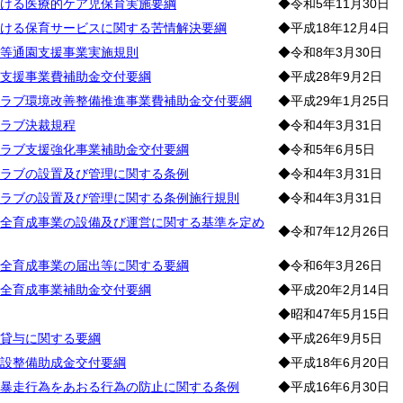
ける医療的ケア児保育実施要綱
◆令和5年11月30日
ける保育サービスに関する苦情解決要綱
◆平成18年12月4日
等通園支援事業実施規則
◆令和8年3月30日
支援事業費補助金交付要綱
◆平成28年9月2日
ラブ環境改善整備推進事業費補助金交付要綱
◆平成29年1月25日
ラブ決裁規程
◆令和4年3月31日
ラブ支援強化事業補助金交付要綱
◆令和5年6月5日
ラブの設置及び管理に関する条例
◆令和4年3月31日
ラブの設置及び管理に関する条例施行規則
◆令和4年3月31日
全育成事業の設備及び運営に関する基準を定め
◆令和7年12月26日
全育成事業の届出等に関する要綱
◆令和6年3月26日
全育成事業補助金交付要綱
◆平成20年2月14日
◆昭和47年5月15日
貸与に関する要綱
◆平成26年9月5日
設整備助成金交付要綱
◆平成18年6月20日
暴走行為をあおる行為の防止に関する条例
◆平成16年6月30日