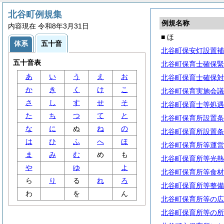
北谷町例規集
例規名称
内容現在 令和8年3月31日
■ ほ
体系
五十音
北谷町保安灯設置補
五十音表
北谷町保育士確保緊
あ
い
う
え
お
北谷町保育士確保対
か
き
く
け
こ
北谷町保育実施会議
さ
し
す
せ
そ
北谷町保育士等処遇
た
ち
つ
て
と
北谷町保育所設置条
な
に
ぬ
ね
の
北谷町保育所設置条
は
ひ
ふ
へ
ほ
北谷町保育所等運営
ま
み
む
め
も
北谷町保育所等光熱
や
ゆ
よ
北谷町保育所等食材
ら
り
る
れ
ろ
北谷町保育所等整備
わ
を
ん
北谷町保育所等の広
北谷町保育所等の所