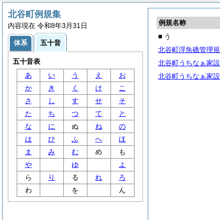
北谷町例規集
例規名称
内容現在 令和8年3月31日
■ う
体系
五十音
北谷町浮魚礁管理規
五十音表
北谷町うちなぁ家設
あ
い
う
え
お
北谷町うちなぁ家設
か
き
く
け
こ
さ
し
す
せ
そ
た
ち
つ
て
と
な
に
ぬ
ね
の
は
ひ
ふ
へ
ほ
ま
み
む
め
も
や
ゆ
よ
ら
り
る
れ
ろ
わ
を
ん