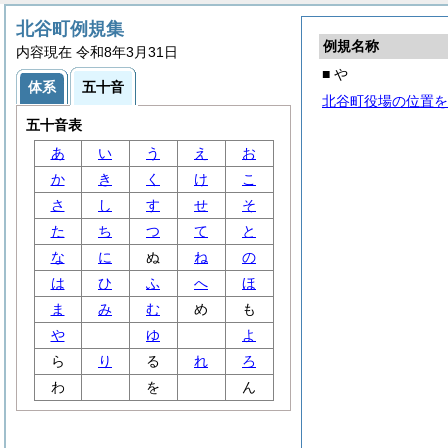
北谷町例規集
例規名称
内容現在 令和8年3月31日
■ や
体系
五十音
北谷町役場の位置を
五十音表
あ
い
う
え
お
か
き
く
け
こ
さ
し
す
せ
そ
た
ち
つ
て
と
な
に
ぬ
ね
の
は
ひ
ふ
へ
ほ
ま
み
む
め
も
や
ゆ
よ
ら
り
る
れ
ろ
わ
を
ん