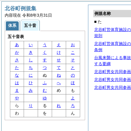
北谷町例規集
例規名称
内容現在 令和8年3月31日
■ た
体系
五十音
北谷町営体育施設の
規則
五十音表
北谷町営体育施設の
あ
い
う
え
お
条例
か
き
く
け
こ
台風来襲による事故
さ
し
す
せ
そ
する要綱
た
ち
つ
て
と
北谷町男女共同参画
な
に
ぬ
ね
の
北谷町男女共同参画
は
ひ
ふ
へ
ほ
北谷町男女共同参画
ま
み
む
め
も
や
ゆ
よ
ら
り
る
れ
ろ
わ
を
ん