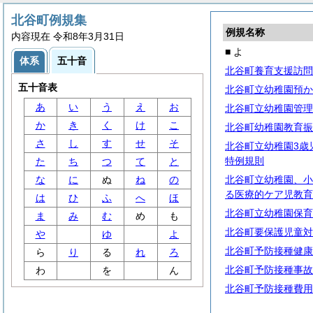
北谷町例規集
例規名称
内容現在 令和8年3月31日
■ よ
体系
五十音
北谷町養育支援訪問
五十音表
北谷町立幼稚園預か
あ
い
う
え
お
北谷町立幼稚園管理
か
き
く
け
こ
北谷町幼稚園教育振
さ
し
す
せ
そ
北谷町立幼稚園3歳
特例規則
た
ち
つ
て
と
な
に
ぬ
ね
の
北谷町立幼稚園、小
る医療的ケア児教育
は
ひ
ふ
へ
ほ
北谷町立幼稚園保育
ま
み
む
め
も
北谷町要保護児童対
や
ゆ
よ
北谷町予防接種健康
ら
り
る
れ
ろ
北谷町予防接種事故
わ
を
ん
北谷町予防接種費用