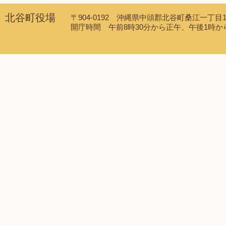
北谷町役場
〒904-0192 沖縄県中頭郡北谷町桑江一丁目1番1
開庁時間 午前8時30分から正午、午後1時から