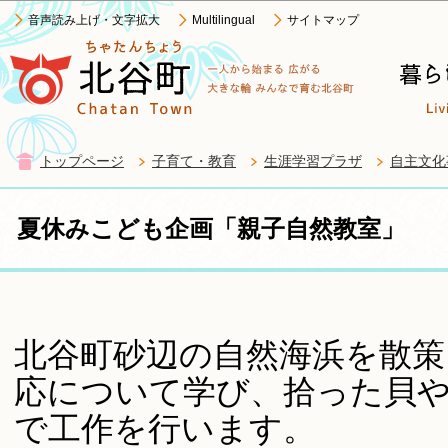
この
音声読み上げ・文字拡大
Multilingual
サイトマップ
トップページ
子育て・教育
生涯学習プラザ
自主文化
夏休みこども企画「親子自然教室」
北谷町砂辺の自然海浜を散策
応について学び、拾った貝
で工作を行います。