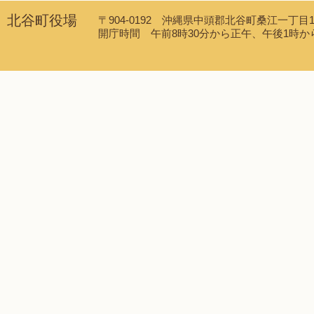
北谷町役場
〒904-0192 沖縄県中頭郡北谷町桑江一丁目1番1
開庁時間 午前8時30分から正午、午後1時から