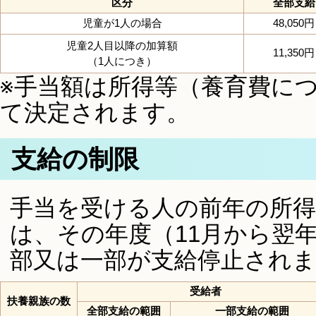
区分
全部支給
児童が1人の場合
48,050円
児童2人目以降の加算額
11,350円
（1人につき）
※手当額は所得等（養育費に
て決定されます。
支給の制限
手当を受ける人の前年の所
は、その年度（11月から翌
部又は一部が支給停止され
受給者
扶養親族の数
全部支給の範囲
一部支給の範囲