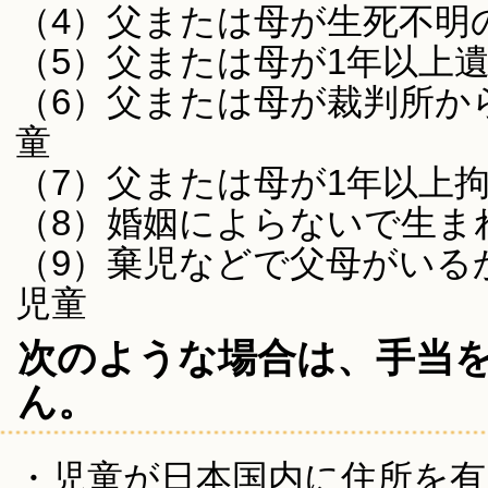
（4）父または母が生死不明
（5）父または母が1年以上
（6）父または母が裁判所か
童
（7）父または母が1年以上
（8）婚姻によらないで生ま
（9）棄児などで父母がいる
児童
次のような場合は、手当
ん。
・児童が日本国内に住所を