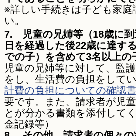
※詳しい手続きは子ども家庭
い。
7. 児童の兄姉等（18歳に
日を経過した後22歳に達する
での子）を含めて3名以上の
児童の兄姉等に対して、監護
をし、生活費の負担をして
計費の負担についての確認書」(P
要です。また、請求者が児
とが分かる書類を添付して
金記録等）
8. その他、請求者の個々