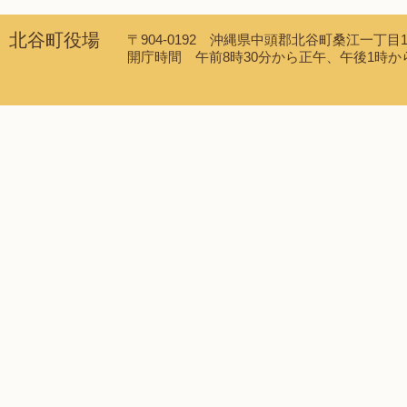
北谷町役場
〒904-0192 沖縄県中頭郡北谷町桑江一丁目1番1
開庁時間 午前8時30分から正午、午後1時から