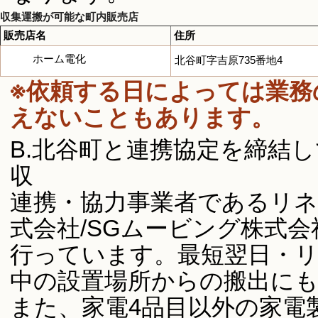
収集運搬が可能な町内販売店
販売店名
住所
ホーム電化
北谷町字吉原735番地4
※依頼する日によっては業務
えないこともあります。
B.北谷町と連携協定を締結
収
連携・協力事業者であるリ
式会社/SGムービング株式
行っています。最短翌日・
中の設置場所からの搬出に
また、家電4品目以外の家電