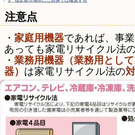
3＿指定取引場所にご自身では搬送する
注意点
・
家庭用機器
であれば、事業
あっても家電リサイクル法
・
業務用機器（業務用として
器）
は家電リサイクル法の