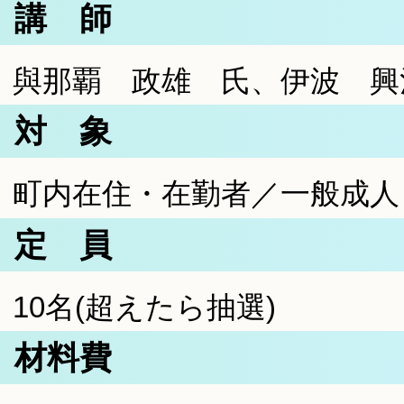
講 師
與那覇 政雄 氏、伊波 興
対 象
町内在住・在勤者／一般成人
定 員
10名(超えたら抽選)
材料費