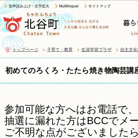
この
音声読み上げ・文字拡大
Multilingual
サイトマップ
トップページ
子育て・教育
生涯学習プラザ
自主文化
初めてのろくろ・たたら焼き物陶芸講座(
参加可能な方へはお電話で、
抽選に漏れた方はBCCでメ
ご不明な点がございましたら