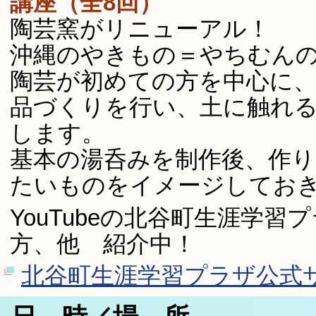
講座（全8回）
陶芸窯がリニューアル！
沖縄のやきもの＝やちむん
陶芸が初めての方を中心に
品づくりを行い、土に触れ
します。
基本の湯呑みを制作後、作
たいものをイメージしてお
YouTubeの北谷町生涯学
方、他 紹介中！
北谷町生涯学習プラザ公式