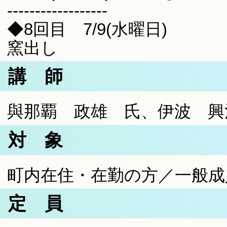
------------------
◆8回目 7/9(水曜日)
窯出し
講 師
與那覇 政雄 氏、伊波 興治
対 象
町内在住・在勤の方／一般成
定 員