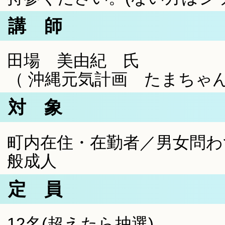
講 師
田場 美由紀 氏
（ 沖縄元気計画 たまちゃ
対 象
町内在住・在勤者／男女問わ
般成人
定 員
12名(超えたら抽選)