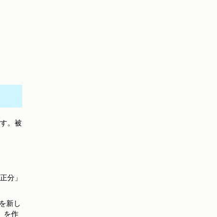
す。被
正分」
表を新し
」を作