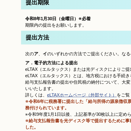
提出期限
令和8年1月30日（金曜日）※必着
期限内の提出をお願いします。
提出方法
次の
ア
、
イ
のいずれかの方法でご提出ください。なる
ア．電子的方法による提出
eLTAX（エルタックス）または光ディスクによりご
eLTAX（エルタックス）とは、地方税における手続
給与支払報告書の提出や住民税の納付について、大変
いいたします。
詳しくは、
eLTAXホームページ（外部サイト）
をご覧
※令和6年に税務署に提出した「給与所得の源泉徴収票
務付けられています。
※令和9年度1月1日以後、上記基準が30枚以上に定
※給与支払報告書を光ディスク等で提出するために事
した。