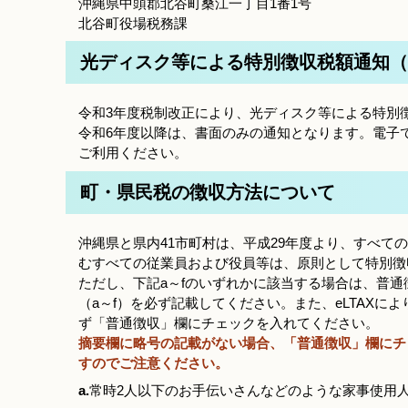
沖縄県中頭郡北谷町桑江一丁目1番1号
北谷町役場税務課
光ディスク等による特別徴収税額通知（
令和3年度税制改正により、光ディスク等による特別
令和6年度以降は、書面のみの通知となります。電子で
ご利用ください。
町・県民税の徴収方法について
沖縄県と県内41市町村は、平成29年度より、すべ
むすべての従業員および役員等は、原則として特別徴
ただし、下記a～fのいずれかに該当する場合は、普
（a～f）を必ず記載してください。また、eLTAXに
ず「普通徴収」欄にチェックを入れてください。
摘要欄に略号の記載がない場合、「普通徴収」欄にチ
すのでご注意ください。
a.
常時2人以下のお手伝いさんなどのような家事使用