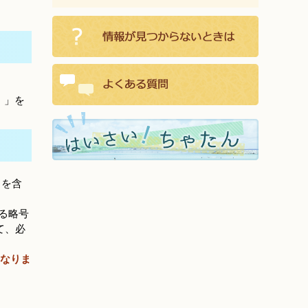
）」を
トを含
る略号
て、必
なりま