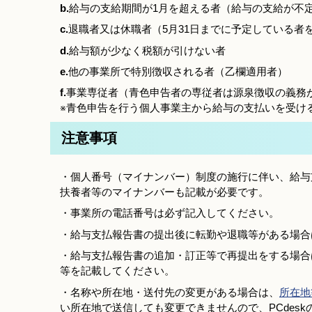
b.
給与の支給期間が1月を超える者（給与の支給が不
c.
退職者又は休職者（5月31日までに予定している者
d.
給与額が少なく税額が引けない者
e.
他の事業所で特別徴収される者（乙欄適用者）
f.
事業専従者（青色申告者の専従者は源泉徴収の義務
※青色申告を行う個人事業主から給与の支払いを受け
注意事項
・個人番号（マイナンバー）制度の施行に伴い、給与
扶養者等のマイナンバーも記載が必要です。
・事業所の電話番号は必ず記入してください。
・給与支払報告書の提出後に転勤や退職等がある場合
・給与支払報告書の追加・訂正等で再提出をする場合
等を記載してください。
・名称や所在地・送付先の変更がある場合は、
所在地
い所在地で送信しても変更できませんので、PCdes