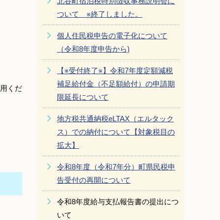
北谷町宿泊税特別徴収事務説明会に
ついて ※終了しました。
個人住民税申告の電子化について
（令和8年度申告から)
【※受付終了※】令和7年度定額減税
。
補足給付金（不足額給付）の申請期
用くだ
限延長について
地方税共通納税eLTAX（エルタック
ス）での納付について【対象税目の
拡大】
令和8年度（令和7年分）町県民税申
告受付の再開について
令和8年度給与支払報告書の提出につ
いて