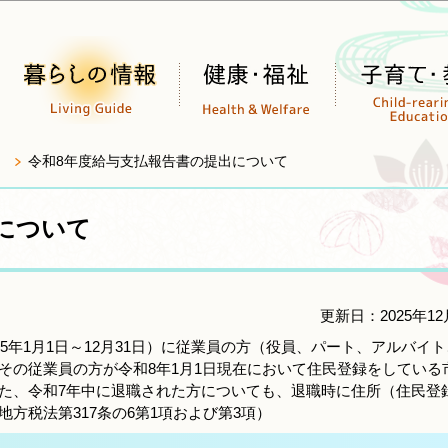
このページの本文へ移動
令和8年度給与支払報告書の提出について
について
更新日：2025年12
5年1月1日～12月31日）に従業員の方（役員、パート、アルバイ
その従業員の方が令和8年1月1日現在において住民登録をしている
た、令和7年中に退職された方についても、退職時に住所（住民登
方税法第317条の6第1項および第3項）