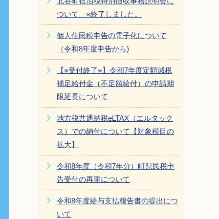
北谷町宿泊税特別徴収事務説明会に
ついて ※終了しました。
個人住民税申告の電子化について
（令和8年度申告から)
【※受付終了※】令和7年度定額減税
補足給付金（不足額給付）の申請期
限延長について
地方税共通納税eLTAX（エルタック
ス）での納付について【対象税目の
拡大】
令和8年度（令和7年分）町県民税申
告受付の再開について
令和8年度給与支払報告書の提出につ
いて