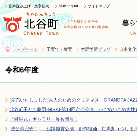
この
音声読み上げ・文字拡大
Multilingual
サイトマップ
トップページ
子育て・教育
生涯学習プラザ
自主文化
令和6年度
[完売いたしました]大人のためのクリスマス GRANDPA JAZZ
北谷町子ども劇団-NIRAI-第18回定期公演 かごめかごめ大捜
「対馬丸」ギャラリー展も開催！
[昼公演完売！] 組踊鑑賞公演 創作組踊 対馬丸（つしま