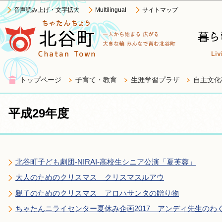
この
音声読み上げ・文字拡大
Multilingual
サイトマップ
トップページ
子育て・教育
生涯学習プラザ
自主文化
平成29年度
北谷町子ども劇団-NIRAI-高校生シニア公演「夏芙蓉」
大人のためのクリスマス クリスマスルアウ
親子のためのクリスマス アロハサンタの贈り物
ちゃたんニライセンター夏休み企画2017 アンディ先生のわ