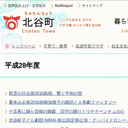
この
音声読み上げ・文字拡大
Multilingual
サイトマップ
トップページ
子育て・教育
生涯学習プラザ
自主文化
平成28年度
慰霊の日企画2016島唄 繋ぐ平和の世
夏休み企画2016岩崎加根子の朗読と人形劇ファンタジー
十五夜に踊ら芸能の御庭 旧字の踊りとウチナーンチュの心
北谷町子ども劇団‐NIRAI‐第11回定期公演「グッバイドロシー