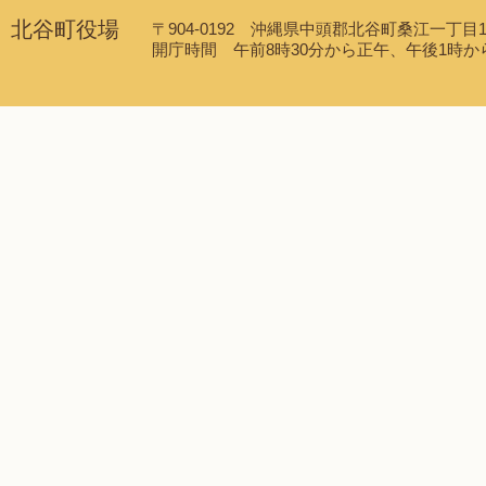
北谷町役場
〒904-0192 沖縄県中頭郡北谷町桑江一丁目1番1
開庁時間 午前8時30分から正午、午後1時から