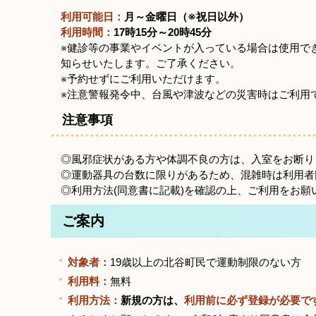
利用可能日：
月～金曜日（※祝日以外）
利用時間：
17時15分～20時45分
※健診等の事業やイベントが入っている場合は使用で
知らせいたします。ご了承ください。
※予約せずにご利用いただけます。
※注意警報発令中、台風や津波などの災害時はご利用
注意事項
◎風邪症状がある方や体調不良の方は、入室をお断り
◎運動器具の台数に限りがあるため、混雑時は利用者
◎利用方法(同意書に記載)を確認の上、ご利用をお願
ご案内
対象者：
19歳以上の北谷町民で運動制限のない方
利用料：
無料
利用方法：
新規の方は、
利用前に必ず登録が必要で