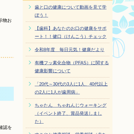
歯と口の健康について動画を見て学
ぼう！
示物お
【歯科】あなたのお口の健康をサポ
ート！！健口（けんこう）チェック
令和8年度 毎日元気！健康だより
有機フッ素化合物（PFAS）に関する
健康影響について
「20代～30代の3人に1人、40代以上
の2人に1人が歯周病」
ちゃたん ちゃれんじウォーキング
（イベント終了、賞品発送しまし
た）
確認を